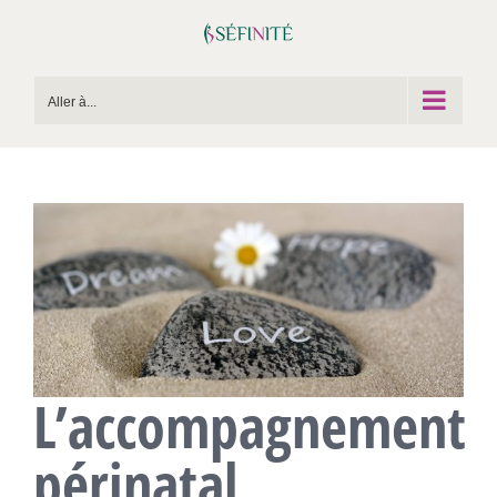
Passer
au
contenu
Aller à...
L’accompagnement
périnatal