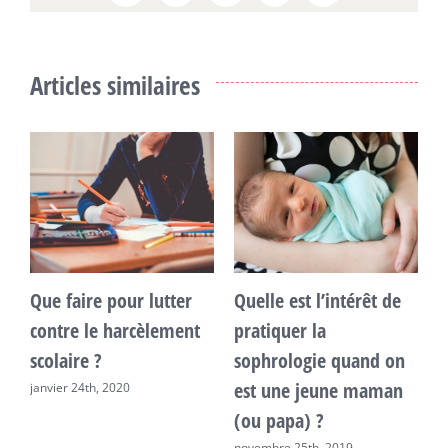
Articles similaires
Que faire pour lutter
Quelle est l’intérêt de
U
contre le harcèlement
pratiquer la
v
scolaire ?
sophrologie quand on
o
est une jeune maman
janvier 24th, 2020
(ou papa) ?
novembre 25th, 2019